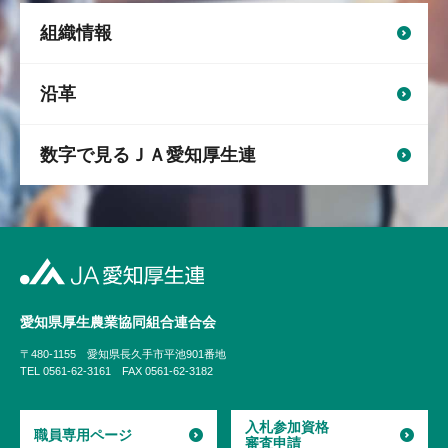
組織情報
沿革
数字で見るＪＡ愛知厚生連
愛知県厚生農業協同組合
連合会
〒480-1155
愛知県長久手市平池901番地
TEL 0561-62-3161
FAX 0561-62-3182
入札参加資格
職員専用ページ
審査申請