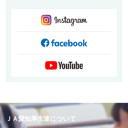
ＪＡ愛知厚生連について