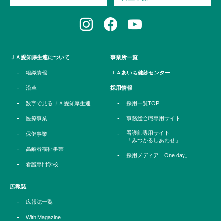
ＪＡ愛知厚生連について
事業所一覧
組織情報
ＪＡあいち健診センター
沿革
採用情報
数字で見るＪＡ愛知厚生連
採用一覧TOP
医療事業
事務総合職専用サイト
看護師専用サイト
保健事業
「みつかるしあわせ」
高齢者福祉事業
採用メディア「One day」
看護専門学校
広報誌
広報誌一覧
With Magazine