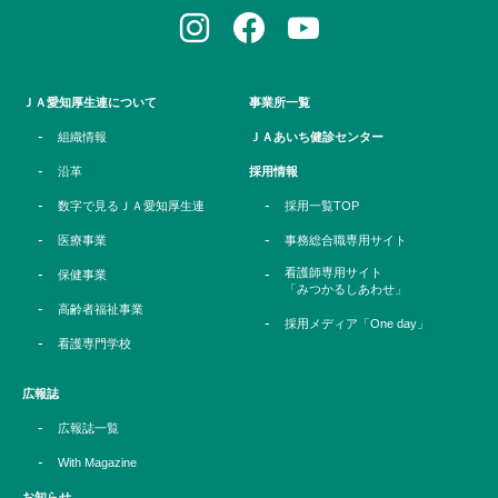
ＪＡ愛知厚生連について
事業所一覧
組織情報
ＪＡあいち健診センター
沿革
採用情報
数字で見るＪＡ愛知厚生連
採用一覧TOP
医療事業
事務総合職専用サイト
看護師専用サイト
保健事業
「みつかるしあわせ」
高齢者福祉事業
採用メディア「One day」
看護専門学校
広報誌
広報誌一覧
With Magazine
お知らせ