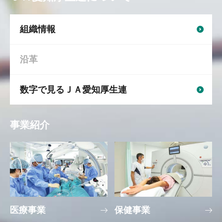
組織情報
沿革
数字で見るＪＡ愛知厚生連
事業紹介
医療事業
保健事業