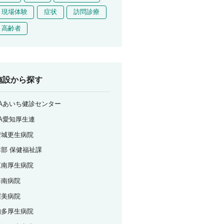
現場体験
症状
訪問診療
高齢者
施設から探す
JAあいち健診センター
JA愛知厚生連
安城更生病院
本部 保健福祉課
江南厚生病院
海南病院
渥美病院
知多厚生病院