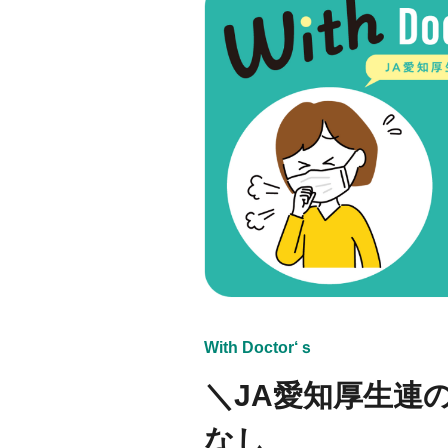
With Doctor‘ｓ
＼JA愛知厚生連
なし