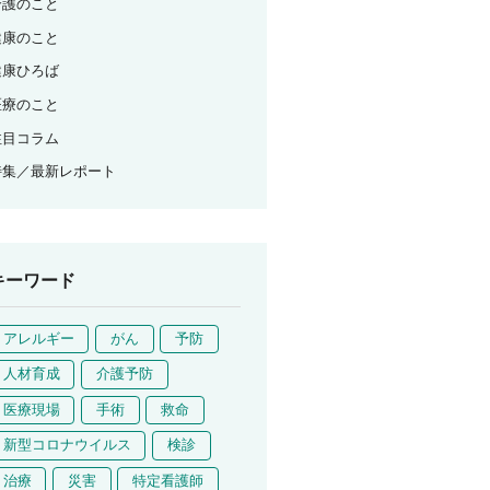
介護のこと
健康のこと
健康ひろば
医療のこと
注目コラム
特集／最新レポート
キーワード
アレルギー
がん
予防
人材育成
介護予防
医療現場
手術
救命
新型コロナウイルス
検診
治療
災害
特定看護師