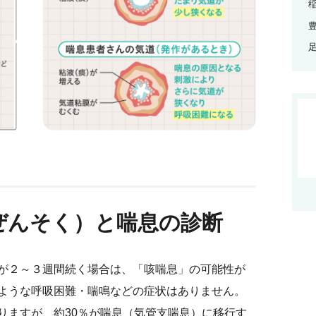
ぜんそく）と喘息の診断
が２～３週間続く場合は、「咳喘息」の可能性が
ような呼吸困難・喘鳴などの症状はありません。
りますが、約30％が喘息（気管支喘息）に移行す