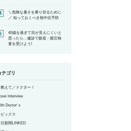
＼危険な暑さを乗り切るために
／ 知っておくべき熱中症予防
40歳を過ぎて目が見えにくいと
思ったら…健診で眼底・眼圧検
査を受けよう!
カテゴリ
＼教えて／ドクター！
osei Interview
ith Doctor‘ｓ
トピックス
日新聞LINKED