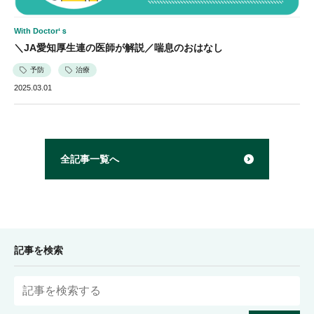
With Doctor‘ｓ
＼JA愛知厚生連の医師が解説／喘息のおはなし
予防
治療
2025.03.01
全記事一覧へ
記事を検索