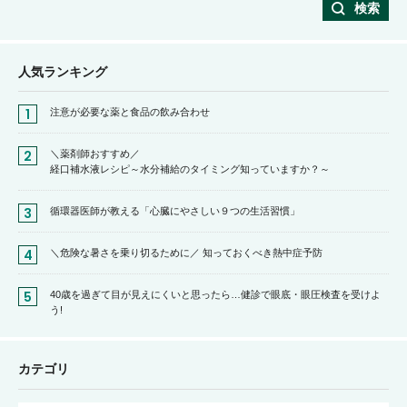
検索
人気ランキング
注意が必要な薬と食品の飲み合わせ
＼薬剤師おすすめ／
経口補水液レシピ～水分補給のタイミング知っていますか？～
循環器医師が教える「心臓にやさしい９つの生活習慣」
＼危険な暑さを乗り切るために／ 知っておくべき熱中症予防
40歳を過ぎて目が見えにくいと思ったら…健診で眼底・眼圧検査を受けよ
う!
カテゴリ