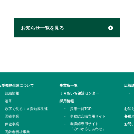
お知らせ一覧を見る
Ａ愛知厚生連について
事業所一覧
広報
組織情報
ＪＡあいち健診センター
沿革
採用情報
数字で見るＪＡ愛知厚生連
採用一覧TOP
お知
医療事業
事務総合職専用サイト
各種
看護師専用サイト
保健事業
お問
「みつかるしあわせ」
高齢者福祉事業