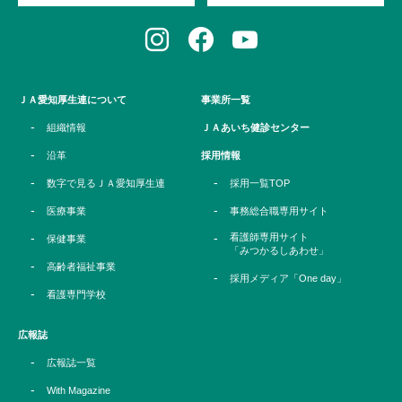
ＪＡ愛知厚生連について
事業所一覧
組織情報
ＪＡあいち健診センター
沿革
採用情報
数字で見るＪＡ愛知厚生連
採用一覧TOP
医療事業
事務総合職専用サイト
看護師専用サイト
保健事業
「みつかるしあわせ」
高齢者福祉事業
採用メディア「One day」
看護専門学校
広報誌
広報誌一覧
With Magazine